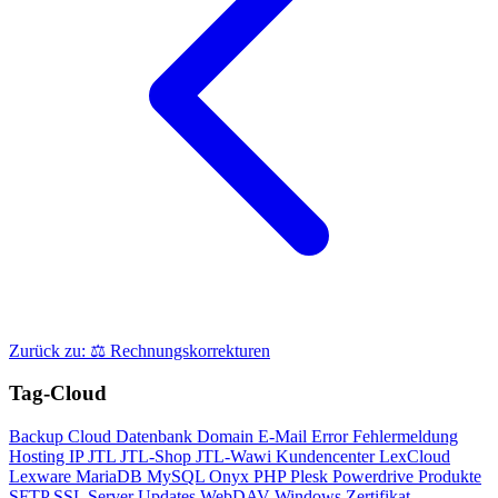
Zurück zu: ⚖️ Rechnungskorrekturen
Tag-Cloud
Backup
Cloud
Datenbank
Domain
E-Mail
Error
Fehlermeldung
Hosting
IP
JTL
JTL-Shop
JTL-Wawi
Kundencenter
LexCloud
Lexware
MariaDB
MySQL
Onyx
PHP
Plesk
Powerdrive
Produkte
SFTP
SSL
Server
Updates
WebDAV
Windows
Zertifikat