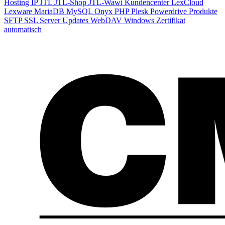
Hosting
IP
JTL
JTL-Shop
JTL-Wawi
Kundencenter
LexCloud
Lexware
MariaDB
MySQL
Onyx
PHP
Plesk
Powerdrive
Produkte
SFTP
SSL
Server
Updates
WebDAV
Windows
Zertifikat
automatisch