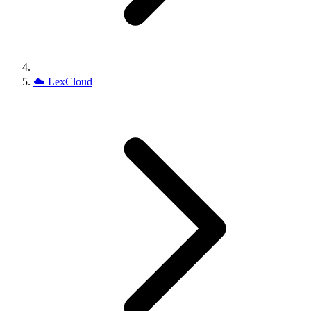
☁️
LexCloud