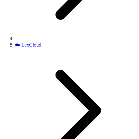
☁️
LexCloud