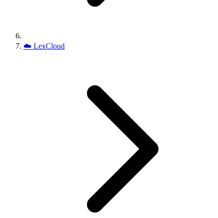
☁️
LexCloud