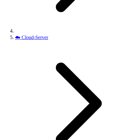
☁️
Cloud-Server