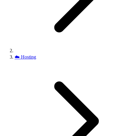
☁️
Hosting