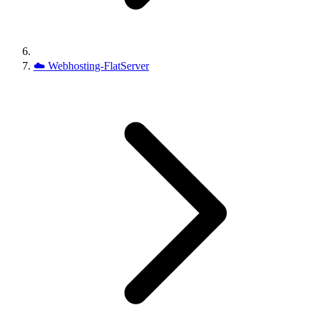
☁️
Webhosting-FlatServer