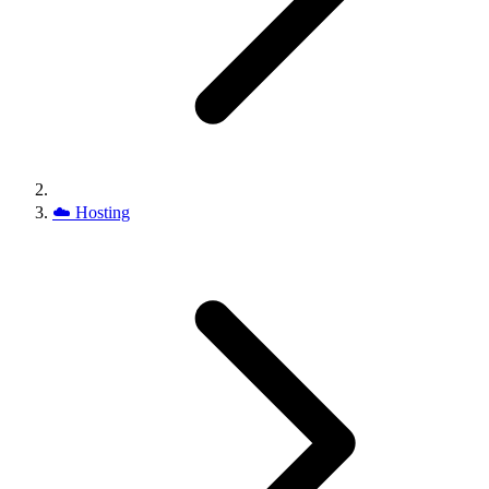
☁️
Hosting