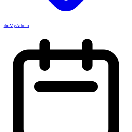
phpMyAdmin