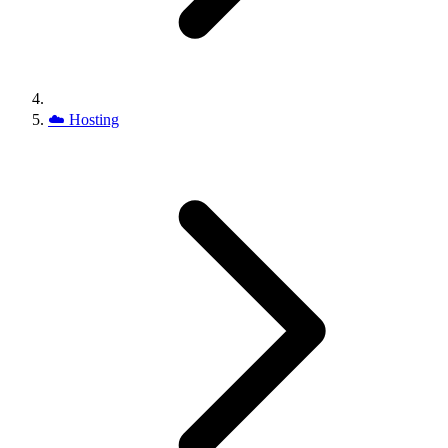
☁️
Hosting