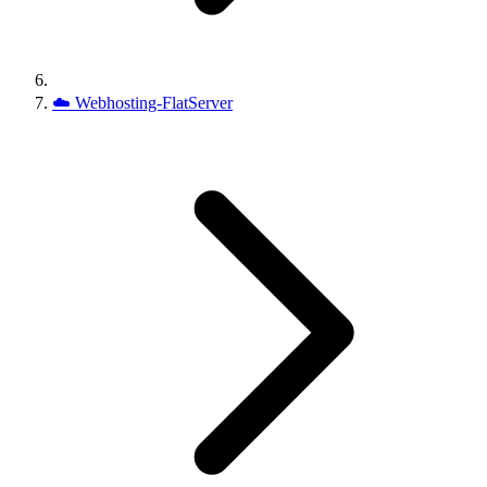
☁️
Webhosting-FlatServer