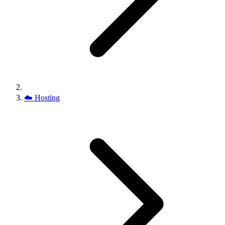
☁️
Hosting