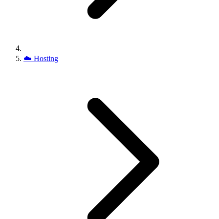
☁️
Hosting