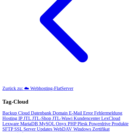
Zurück zu: ☁️ Webhosting-FlatServer
Tag-Cloud
Backup
Cloud
Datenbank
Domain
E-Mail
Error
Fehlermeldung
Hosting
IP
JTL
JTL-Shop
JTL-Wawi
Kundencenter
LexCloud
Lexware
MariaDB
MySQL
Onyx
PHP
Plesk
Powerdrive
Produkte
SFTP
SSL
Server
Updates
WebDAV
Windows
Zertifikat