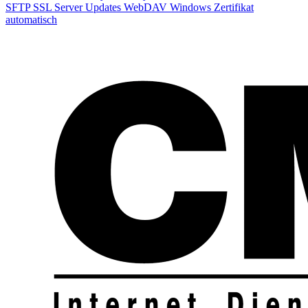
SFTP
SSL
Server
Updates
WebDAV
Windows
Zertifikat
automatisch