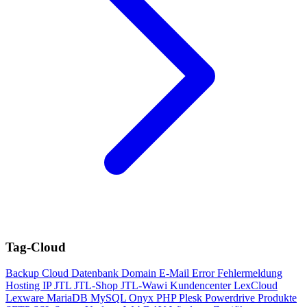
Tag-Cloud
Backup
Cloud
Datenbank
Domain
E-Mail
Error
Fehlermeldung
Hosting
IP
JTL
JTL-Shop
JTL-Wawi
Kundencenter
LexCloud
Lexware
MariaDB
MySQL
Onyx
PHP
Plesk
Powerdrive
Produkte