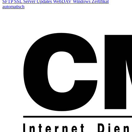
SFTP
SSL
Server
Updates
WebDAV
Windows
Zertifikat
automatisch