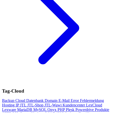
Tag-Cloud
Backup
Cloud
Datenbank
Domain
E-Mail
Error
Fehlermeldung
Hosting
IP
JTL
JTL-Shop
JTL-Wawi
Kundencenter
LexCloud
Lexware
MariaDB
MySQL
Onyx
PHP
Plesk
Powerdrive
Produkte