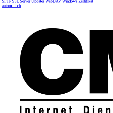
SFTP
SSL
Server
Updates
WebDAV
Windows
Zertifikat
automatisch