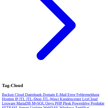
Tag-Cloud
Backup
Cloud
Datenbank
Domain
E-Mail
Error
Fehlermeldung
Hosting
IP
JTL
JTL-Shop
JTL-Wawi
Kundencenter
LexCloud
Lexware
MariaDB
MySQL
Onyx
PHP
Plesk
Powerdrive
Produkte
SFTP
SSL
Server
Updates
WebDAV
Windows
Zertifikat