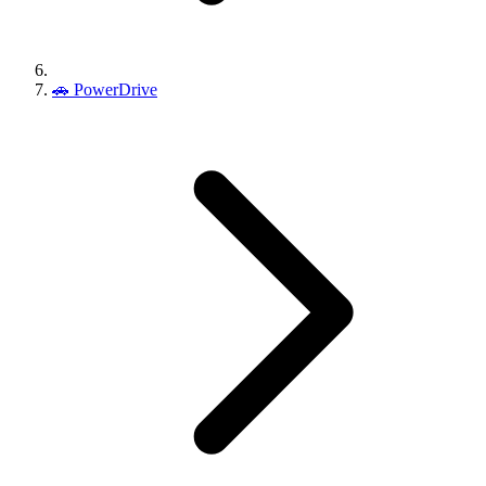
🚗
PowerDrive