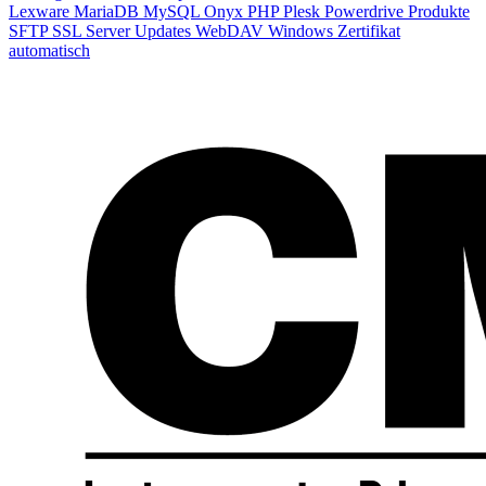
Lexware
MariaDB
MySQL
Onyx
PHP
Plesk
Powerdrive
Produkte
SFTP
SSL
Server
Updates
WebDAV
Windows
Zertifikat
automatisch