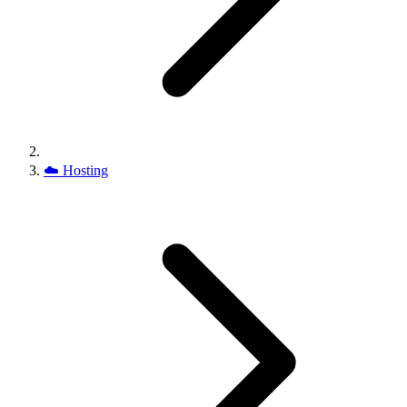
☁️
Hosting