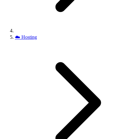
☁️
Hosting