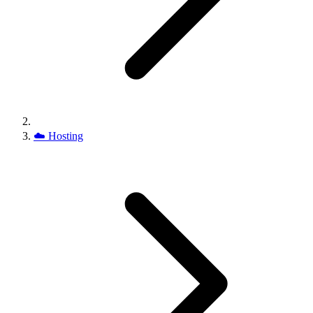
☁️
Hosting