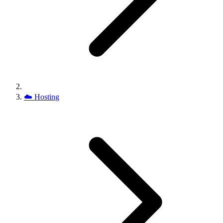
☁️
Hosting