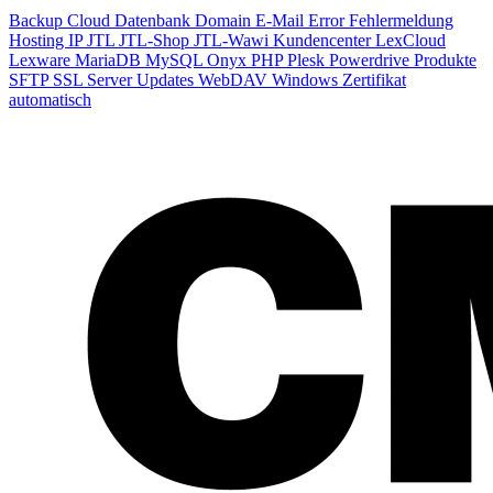
Backup
Cloud
Datenbank
Domain
E-Mail
Error
Fehlermeldung
Hosting
IP
JTL
JTL-Shop
JTL-Wawi
Kundencenter
LexCloud
Lexware
MariaDB
MySQL
Onyx
PHP
Plesk
Powerdrive
Produkte
SFTP
SSL
Server
Updates
WebDAV
Windows
Zertifikat
automatisch