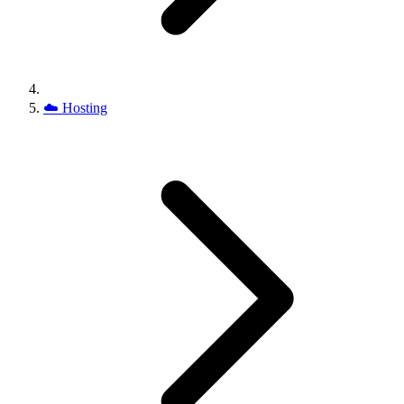
☁️
Hosting