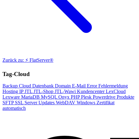
Zurück zu: ⚡ FlatServer®
Tag-Cloud
Backup
Cloud
Datenbank
Domain
E-Mail
Error
Fehlermeldung
Hosting
IP
JTL
JTL-Shop
JTL-Wawi
Kundencenter
LexCloud
Lexware
MariaDB
MySQL
Onyx
PHP
Plesk
Powerdrive
Produkte
SFTP
SSL
Server
Updates
WebDAV
Windows
Zertifikat
automatisch