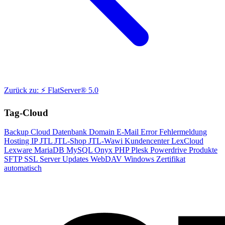
Zurück zu: ⚡ FlatServer® 5.0
Tag-Cloud
Backup
Cloud
Datenbank
Domain
E-Mail
Error
Fehlermeldung
Hosting
IP
JTL
JTL-Shop
JTL-Wawi
Kundencenter
LexCloud
Lexware
MariaDB
MySQL
Onyx
PHP
Plesk
Powerdrive
Produkte
SFTP
SSL
Server
Updates
WebDAV
Windows
Zertifikat
automatisch