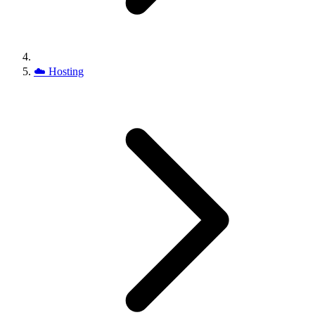
☁️
Hosting