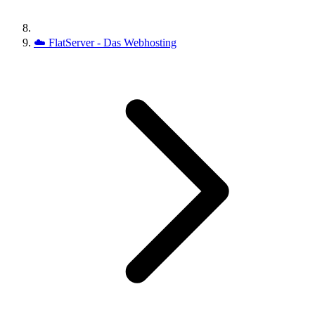
☁️
FlatServer - Das Webhosting