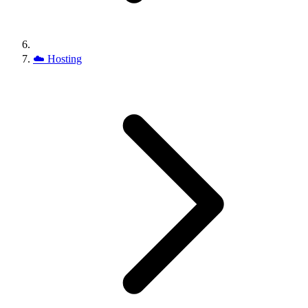
☁️
Hosting