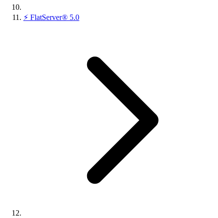
⚡
FlatServer® 5.0