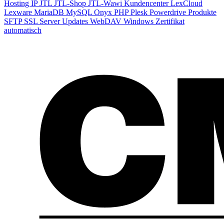
Hosting
IP
JTL
JTL-Shop
JTL-Wawi
Kundencenter
LexCloud
Lexware
MariaDB
MySQL
Onyx
PHP
Plesk
Powerdrive
Produkte
SFTP
SSL
Server
Updates
WebDAV
Windows
Zertifikat
automatisch