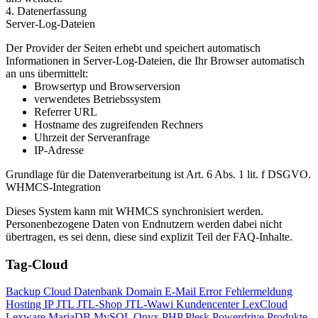
4. Datenerfassung
Server-Log-Dateien
Der Provider der Seiten erhebt und speichert automatisch
Informationen in Server-Log-Dateien, die Ihr Browser automatisch
an uns übermittelt:
Browsertyp und Browserversion
verwendetes Betriebssystem
Referrer URL
Hostname des zugreifenden Rechners
Uhrzeit der Serveranfrage
IP-Adresse
Grundlage für die Datenverarbeitung ist Art. 6 Abs. 1 lit. f DSGVO.
WHMCS-Integration
Dieses System kann mit WHMCS synchronisiert werden.
Personenbezogene Daten von Endnutzern werden dabei nicht
übertragen, es sei denn, diese sind explizit Teil der FAQ-Inhalte.
Tag-Cloud
Backup
Cloud
Datenbank
Domain
E-Mail
Error
Fehlermeldung
Hosting
IP
JTL
JTL-Shop
JTL-Wawi
Kundencenter
LexCloud
Lexware
MariaDB
MySQL
Onyx
PHP
Plesk
Powerdrive
Produkte