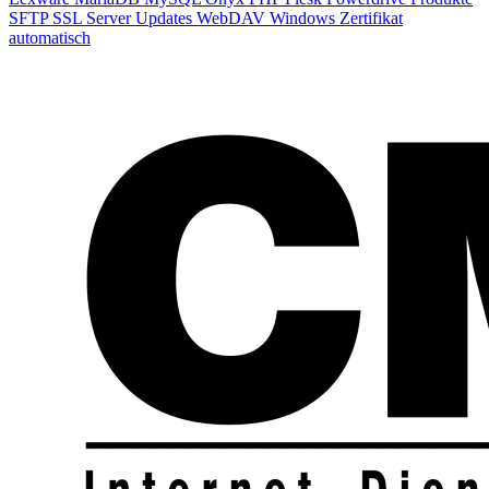
SFTP
SSL
Server
Updates
WebDAV
Windows
Zertifikat
automatisch